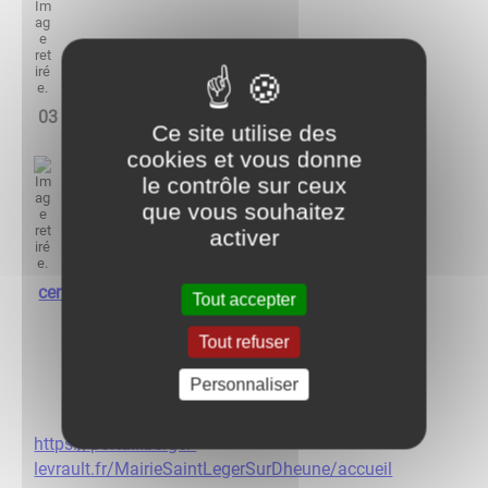
03 85 45 39 91
Ce site utilise des
cookies et vous donne
le contrôle sur ceux
que vous souhaitez
activer
centredeloisirs@stlegerdheune.fr
Tout accepter
Tout refuser
Personnaliser
Inscription et portail famille :
https://portail.berger-
levrault.fr/MairieSaintLegerSurDheune/accueil