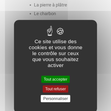
La pierre à plâtre
Le charbon
Le Maire et le conseil
DAE
Compte rendu de conseil
Ce site utilise des
cookies et vous donne
Bulletin d'information
le contrôle sur ceux
La Gazette
que vous souhaitez
activer
Urbanisme
Bibliothèque
Tout accepter
Services de santé
Tout refuser
Déchetterie
Personnaliser
Gendarmerie
Espace France Services