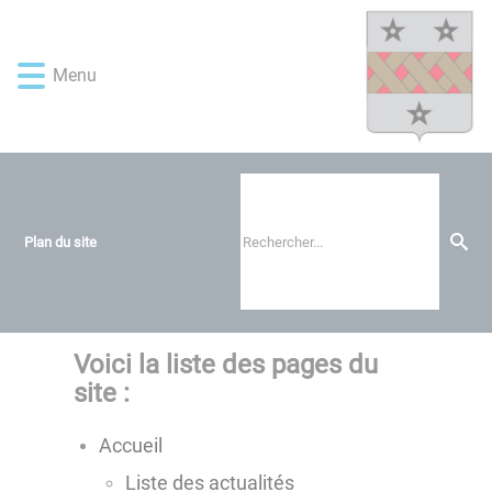
Lien
Lien
Lien
Lien
Panneau de gestion des cookies
d'accès
d'accès
d'accès
d'accès
rapide
rapide
rapide
rapide
Menu
au
au
à
au
menu
contenu
la
pied
principal
recherche
de
page
Plan du site
Voici la liste des pages du
site :
Accueil
Liste des actualités