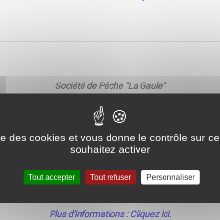
Société de Pêche "La Gaule"
Président : M. HOUDEMENT Jean-Claude
1, rue Thernaud
ise des cookies et vous donne le contrôle sur 
souhaitez activer
71510 Saint-Léger-sur-Dheune
Tout accepter
Tout refuser
Personnaliser
Téléphone :
06 11 14 69 04
Plus d'informations : Cliquez ici.