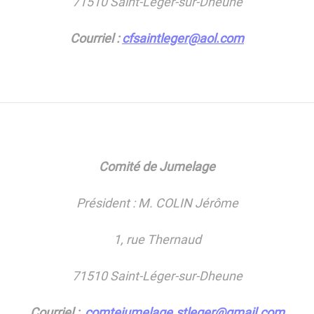
71510 Saint-Léger-sur-Dheune
Courriel :
cfsaintleger@aol.com
Comité de Jumelage
Président : M. COLIN Jérôme
1, rue Thernaud
71510 Saint-Léger-sur-Dheune
Courriel :
comtejumelage.stleger@gmail.com