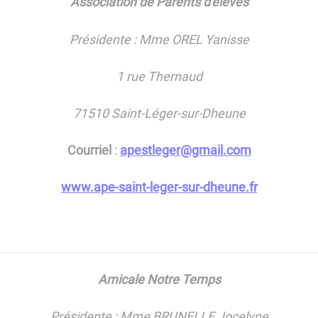
Association de Parents d'élèves
Présidente : Mme OREL Yanisse
1 rue Thernaud
71510 Saint-Léger-sur-Dheune
Courriel
:
apestleger@gmail.com
www.ape-saint-leger-sur-dheune.fr
Amicale Notre Temps
Présidente : Mme BRUNELLE Jocelyne